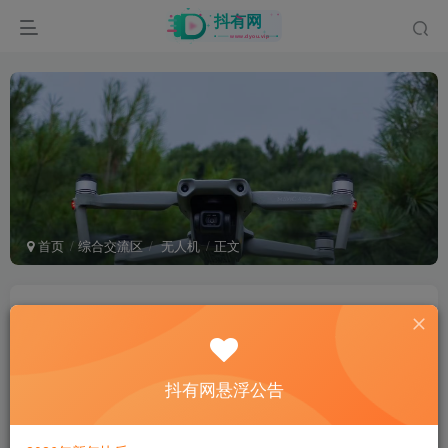
首页
综合交流区
无人机
正文
用一张照片你玩过无人机
努比亚的毛
关注
2年前更新
302次阅读
抖有网悬浮公告