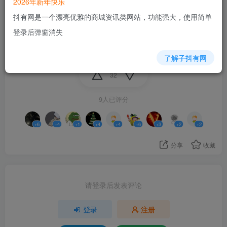
2026年新年快乐
跟着负载来的还是跟着温度的呀？给电源换个风扇是否
抖有网是一个漂亮优雅的商城资讯类网站，功能强大，使用简单
可行？
登录后弹窗消失
收藏
了解子抖有网
32
9人已评分
+6
+4
+1
+4
+4
+6
+3
+2
+2
分享
收藏
请登录后发表评论
登录
注册