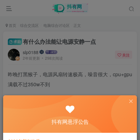
首页
综合交流区
电脑综合讨论区
正文
有什么办法能让电源安静一点
求助
slp0188
关注
2年前更新
298次阅读
昨晚打黑猴子，电源风扇转速极高，噪音很大，cpu+gpu
满载不过350w不到
cpu:12400f
gpu:4070tis
电源:全汉 sfx 650w
抖有网悬浮公告
排除了显卡、机箱、cpu风扇的噪音，电源风扇的转速是