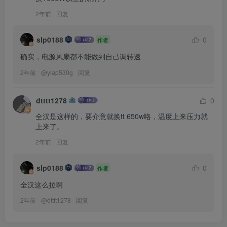
2年前
回复
slp0188
0
作者
确实，电源风扇都不能做到自己调转速
2年前
@
ylap530g
回复
dtttt1278
0
全汉是这样的，要介意就换tt 650w咯，温度上来压力就
上来了。
2年前
回复
slp0188
0
作者
全汉这么拉啊
2年前
@
dtttt1278
回复