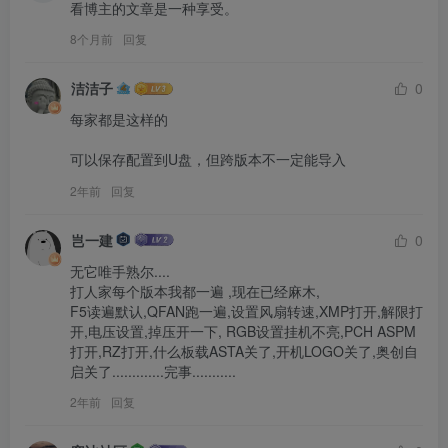
看博主的文章是一种享受。
8个月前
回复
洁洁子
0
每家都是这样的

可以保存配置到U盘，但跨版本不一定能导入
2年前
回复
岂一建
0
无它唯手熟尔....

打人家每个版本我都一遍 ,现在已经麻木,

F5读遍默认,QFAN跑一遍,设置风扇转速,XMP打开,解限打
开,电压设置,掉压开一下, RGB设置挂机不亮,PCH ASPM
打开,RZ打开,什么板载ASTA关了,开机LOGO关了,奥创自
启关了.............完事...........
2年前
回复