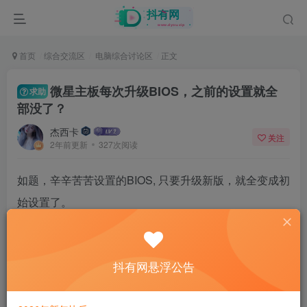
首页
综合交流区
电脑综合讨论区
正文
微星主板每次升级BIOS，之前的设置就全
求助
部没了？
杰西卡
关注
2年前更新
327次阅读
如题，辛辛苦苦设置的BIOS, 只要升级新版，就全变成初
始设置了。
没有办法保存BIOS设置么？ 好麻烦
抖有网悬浮公告
25