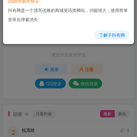
2026年新年快乐
7人已评分
抖有网是一个漂亮优雅的商城资讯类网站，功能强大，使用简单
+6
+7
+3
+4
+2
+2
+1
登录后弹窗消失
分享
收藏
了解子抖有网
请登录后发表评论
登录
注册
QQ登录
微信登录
回答
只看作者
最新
最热
4
拉克丝
0