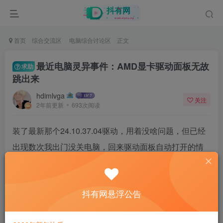
首页
综合交流区
电脑综合讨论区
正文
最近电脑灵异事件：AMD显卡驱动面板无故
求助
跳出来
hdimlvga
关注
2年前更新
693次阅读
装了最新那个24.10.37.04驱动，用着没啥问题，但已经
出现数次我出门没关电脑，回来驱动面板自动打开的情
况了……
系统Win 11 23H2，以前的驱动从来没出现过这个情况
抖有网悬浮公告
42