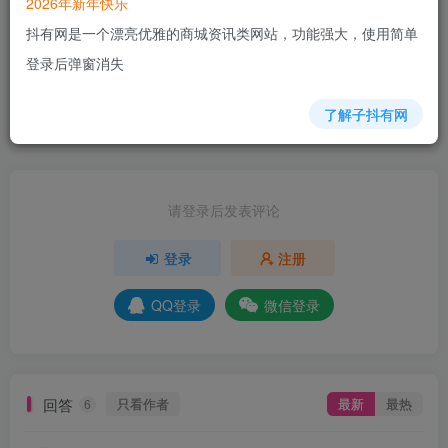
2026年新年快乐
抖有网是一个漂亮优雅的商城资讯类网站，功能强大，使用简单
8人已评分
登录后弹窗消失
+10
+5
+4
+8
+5
+2
+5
+3
了解子抖有网
分享
收藏
请登录后发表评论
登录
注册
QQ登录
微信登录
回答
只看作者
最新
最热
6