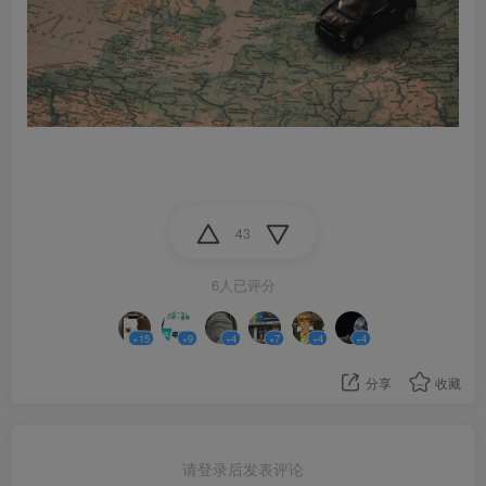
43
6人已评分
+15
+9
+4
+7
+4
+4
分享
收藏
请登录后发表评论