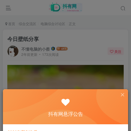
首页
综合交流区
电脑综合讨论区
正文
今日壁纸分享
不懂电脑的小蔡
关注
2年前更新
173次阅读
抖有网悬浮公告