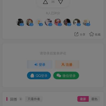
36
8人已评分
+8
+5
+6
+4
+2
+5
+4
+2
分享
收藏
请登录后发表评论
登录
注册
QQ登录
微信登录
回答
只看作者
最新
最热
4