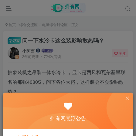
首页
综合交流区
电脑综合讨论区
正文
问一下水冷卡这么装影响散热吗？
求助
小阿曹
关注
2年前更新
724次阅读
抽象装机之吊装一体水冷卡 ，显卡是西风和瓦尔基里联
名的那张4080S，问下各位大佬，这样装会不会影响散
热？
抖有网悬浮公告