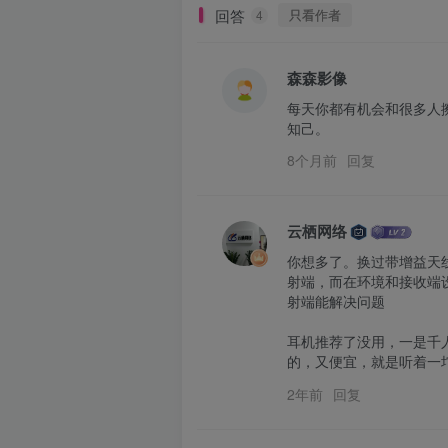
回答
只看作者
4
森森影像
每天你都有机会和很多人
知己。
8个月前
回复
云栖网络
你想多了。换过带增益天
射端，而在环境和接收端
射端能解决问题

耳机推荐了没用，一是千人
的，又便宜，就是听着一坨翔
2年前
回复