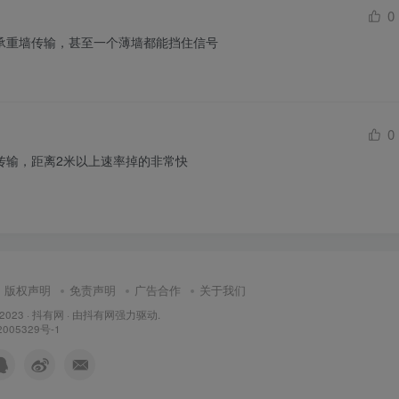
0
承重墙传输，甚至一个薄墙都能挡住信号
0
传输，距离2米以上速率掉的非常快
版权声明
免责声明
广告合作
关于我们
 2023 ·
抖有网
· 由
抖有网
强力驱动.
005329号-1