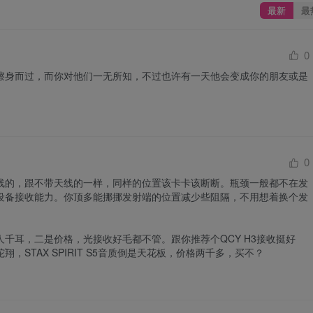
最新
最
0
擦身而过，而你对他们一无所知，不过也许有一天他会变成你的朋友或是
0
线的，跟不带天线的一样，同样的位置该卡卡该断断。瓶颈一般都不在发
设备接收能力。你顶多能挪挪发射端的位置减少些阻隔，不用想着换个发
千耳，二是价格，光接收好毛都不管。跟你推荐个QCY H3接收挺好
，STAX SPIRIT S5音质倒是天花板，价格两千多，买不？