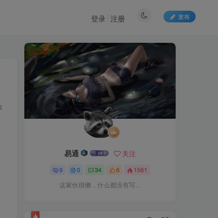
发布
登录
注册
4
易通
关注
9
0
34
6
1561
这家伙很懒，什么都没有写...