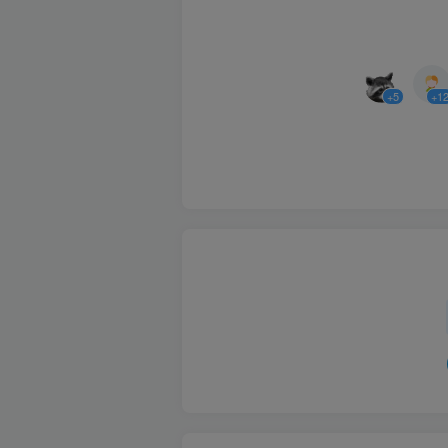
+5
+1