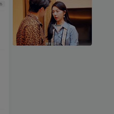
热
00:20
01:48
speed