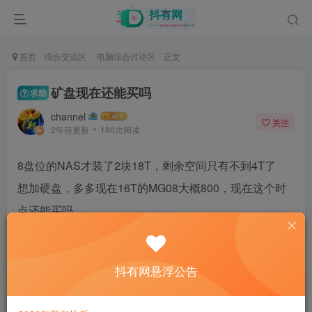
首页
综合交流区
电脑综合讨论区
正文
矿盘现在还能买吗
求助
channel
关注
2年前更新
180次阅读
8盘位的NAS才装了2块18T，剩余空间只有不到4T了
想加硬盘，多多现在16T的MG08大概800，现在这个时
点还能买吗
38
抖有网悬浮公告
8人已评分