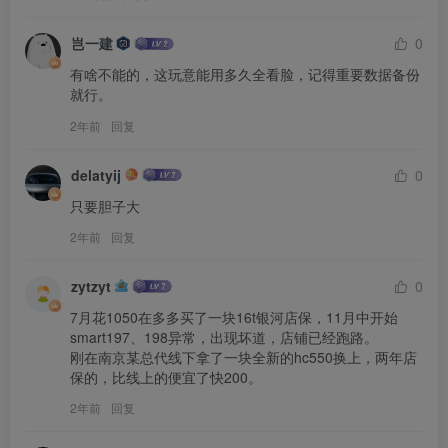
岂一建
0
有啥不能的，这玩意能用多久全看脸，记得重要数据备份
就行。
2年前
回复
delatyij
0
只要胆子大
2年前
回复
zytzyt
0
7月花1050在多多买了一块16t银河店保，11月中开始
smart197、198异常，出现坏道，店铺已经跑路。

刚在南京某总代线下拿了一块全新的hc550换上，两年店
保的，比线上的便宜了快200。
2年前
回复