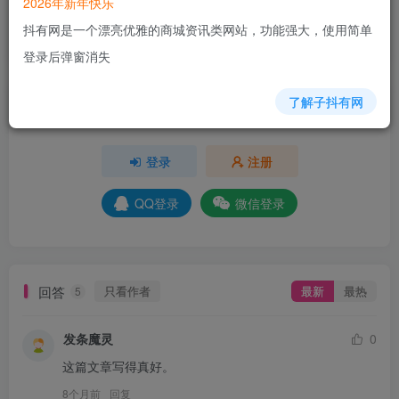
2026年新年快乐
+6
+4
+8
+6
+4
+3
+3
+4
抖有网是一个漂亮优雅的商城资讯类网站，功能强大，使用简单
分享
收藏
登录后弹窗消失
了解子抖有网
请登录后发表评论
登录
注册
QQ登录
微信登录
回答
只看作者
最新
最热
5
发条魔灵
0
这篇文章写得真好。
8个月前
回复