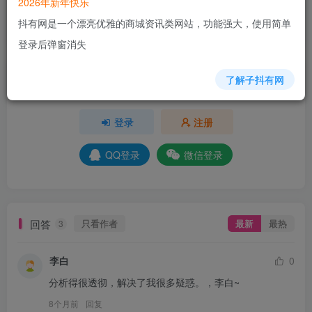
2026年新年快乐
+8
+8
+5
+4
+5
+3
抖有网是一个漂亮优雅的商城资讯类网站，功能强大，使用简单
分享
收藏
登录后弹窗消失
了解子抖有网
请登录后发表评论
登录
注册
QQ登录
微信登录
回答
只看作者
最新
最热
3
李白
0
分析得很透彻，解决了我很多疑惑。，李白~
8个月前
回复