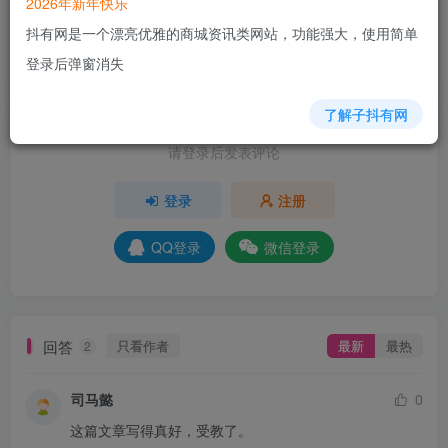
2026年新年快乐
抖有网是一个漂亮优雅的商城资讯类网站，功能强大，使用简单
+8
+6
+4
+3
+5
+2
登录后弹窗消失
分享
收藏
了解子抖有网
请登录后发表评论
登录
注册
QQ登录
微信登录
回答
只看作者
最新
最热
2
司马懿
0
这篇文章写得真好，受教了。