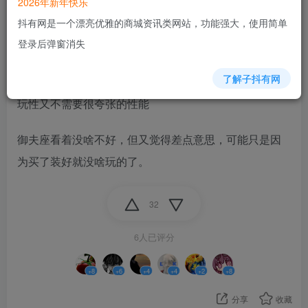
2026年新年快乐
照顾不到u2散热（就当2.5硬盘位算）比如tank
抖有网是一个漂亮优雅的商城资讯类网站，功能强大，使用简单
登录后弹窗消失
要么成品nas很少带超过2.5g的网口。
了解子抖有网
我顶多打算算玩玩docker，但不会all in one，有一定可
玩性又不需要很夸张的性能
御夫座看着没啥不好，但又觉得差点意思，可能只是因
为买了装好就没啥玩的了。
32
6人已评分
+8
+6
+4
+4
+2
+8
分享
收藏