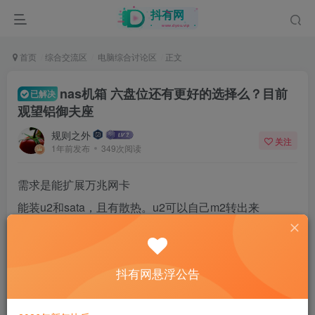
首页
综合交流区
电脑综合讨论区
正文
nas机箱 六盘位还有更好的选择么？目前
已解决
观望铝御夫座
规则之外
关注
1年前发布
349次阅读
需求是能扩展万兆网卡
能装u2和sata，且有散热。u2可以自己m2转出来
硬盘位4个不够用，但预估以后也用不到8个。
尽量体积小，八盘位看着体积都太大了，质感尽量好。
抖有网悬浮公告
看了一圈机箱选择都太少了啊，极限体积的机箱，要么