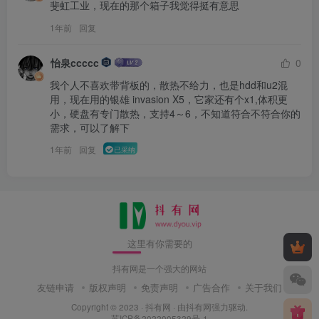
斐虹工业，现在的那个箱子我觉得挺有意思
1年前
回复
怡泉ccccc
0
我个人不喜欢带背板的，散热不给力，也是hdd和u2混
用，现在用的银雄 invasion X5，它家还有个x1,体积更
小，硬盘有专门散热，支持4～6，不知道符合不符合你的
需求，可以了解下
1年前
回复
已采纳
这里有你需要的
抖有网是一个强大的网站
友链申请
版权声明
免责声明
广告合作
关于我们
Copyright © 2023 ·
抖有网
· 由
抖有网
强力驱动.
苏ICP备2022005329号-1