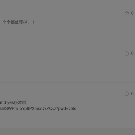
0
一个个都处理掉。！
0
0
md yes版本啦

/s/1shlSWPm-bYp9P25exDxZQQ?pwd=v5ts