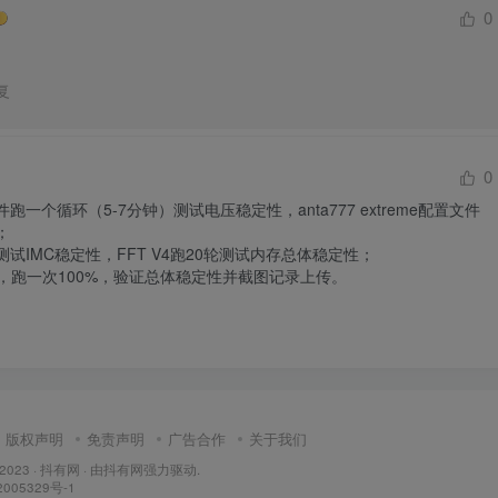
0
复
0
文件跑一个循环（5-7分钟）测试电压稳定性，anta777 extreme配置文件


20轮测试IMC稳定性，FFT V4跑20轮测试内存总体稳定性；

tPro，跑一次100%，验证总体稳定性并截图记录上传。
版权声明
免责声明
广告合作
关于我们
 2023 ·
抖有网
· 由
抖有网
强力驱动.
005329号-1