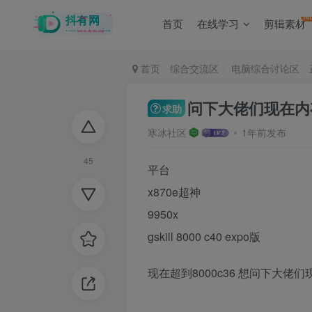
N
首页
在线学习
剪辑素材
首页
综合交流区
电脑综合讨论区
问下大佬们现在内
求助
寒冰社区
1年前发布
45
平台
x870e超神
9950x
gskill 8000 c40 expo版
现在超到8000c36 想问下大