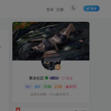
发布
登录
注册
5
寒冰社区
关注
7
0
58
30
2079
这家伙很懒，什么都没有写...