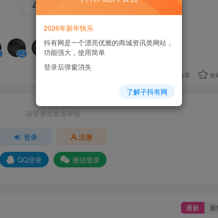
45
8人已评分
2026年新年快乐
抖有网是一个漂亮优雅的商城资讯类网站，
功能强大，使用简单
6
+2
+4
+6
+15
+2
+4
登录后弹窗消失
分享
收
了解子抖有网
请登录后发表评论
登录
注册
QQ登录
微信登录
最新
最