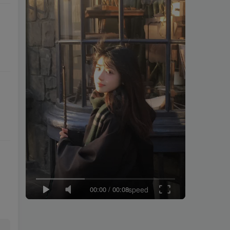
00:00
/
00:08
speed