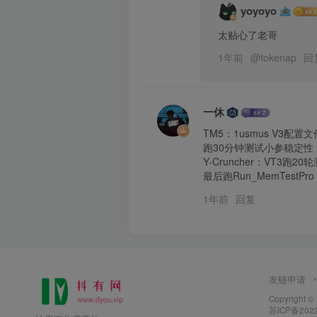
yoyoyo
太贴心了老哥
1年前
@
tokenap
回
一休
TM5：1usmus V3配置
跑30分钟测试小参稳定性；
Y-Cruncher：VT3跑
最后跑Run_MemTes
1年前
回复
友链申请
Copyright ©
苏ICP备2022