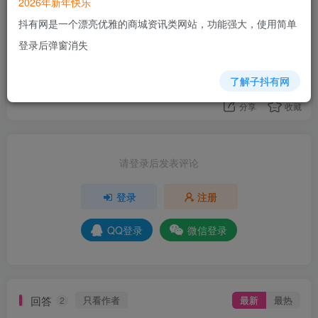
2026年新年快乐
43
抖有网是一个漂亮优雅的商城资讯类网站，功能强大，使用简单
8人已评分
登录后弹窗消失
+5
+4
+6
+6
+3
+4
+6
+9
了解子抖有网
分享
收藏
请登录后发表评论
登录
注册
QQ登录
微信登录
回答
只看作者
最新
最热
2