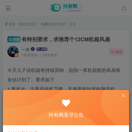
首页
综合交流区
电脑综合讨论区
正文
有特别要求，求推荐个12CM机箱风扇
求助
一休
关注
1年前发布
29次阅读
今天儿子说机箱有持续异响，掐指一算机箱散热风扇寿
命估计到了。要求如下
1.要有光，主要是挂机下载，关屏幕能知道电脑开机。
2.卧式机箱，气流左进右出，该风扇从机箱外吸气，吹向
显卡风扇，机箱唯一的进气风扇。
抖有网悬浮公告
3.进气猛些，噪音小些，价格控制在50元内吧。