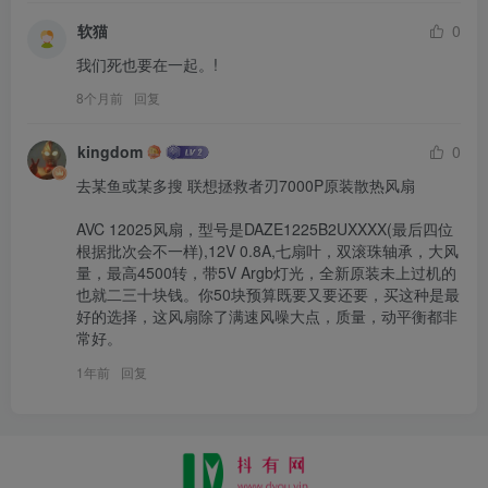
软猫
0
我们死也要在一起。!
8个月前
回复
kingdom
0
去某鱼或某多搜 联想拯救者刃7000P原装散热风扇

AVC 12025风扇，型号是DAZE1225B2UXXXX(最后四位
根据批次会不一样),12V 0.8A,七扇叶，双滚珠轴承，大风
量，最高4500转，带5V Argb灯光，全新原装未上过机的
也就二三十块钱。你50块预算既要又要还要，买这种是最
好的选择，这风扇除了满速风噪大点，质量，动平衡都非
常好。
1年前
回复