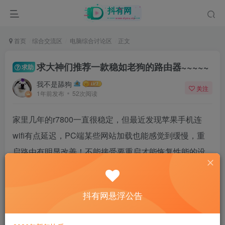
首页
综合交流区
电脑综合讨论区
正文
求大神们推荐一款稳如老狗的路由器~~~~~
求助
我不是舔狗
关注
1年前发布
52次阅读
家里几年的r7800一直很稳定，但最近发现苹果手机连
wifi有点延迟，PC端某些网站加载也能感觉到缓慢，重
启路由有明显改善！不能接受要重启才能恢复性能的设
定，所以求推荐一款傻瓜式开机即用，稳如老狗的路
由，宽带是千兆电信，预算1000以内，它的任务只负责
抖有网悬浮公告
连接一台PC 和两部手机即可