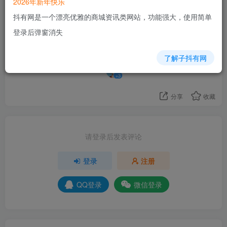
2026年新年快乐
45
抖有网是一个漂亮优雅的商城资讯类网站，功能强大，使用简单
10人已评分
登录后弹窗消失
+6
+6
+2
+4
+3
+4
+2
+8
+7
了解子抖有网
+3
分享
收藏
请登录后发表评论
登录
注册
QQ登录
微信登录