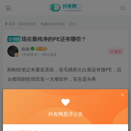
首页
综合交流区
电脑综合讨论区
正文
现在最纯净的PE还有哪些？
求助
梧桐
关注
1年前发布
56次阅读
刚刚给笔记本重装系统，老毛桃和大白菜还有微PE，后
台都强制给我安装一大堆软件，实在是头疼
现在纯净的PE还有哪些？
50
抖有网悬浮公告
9人已评分