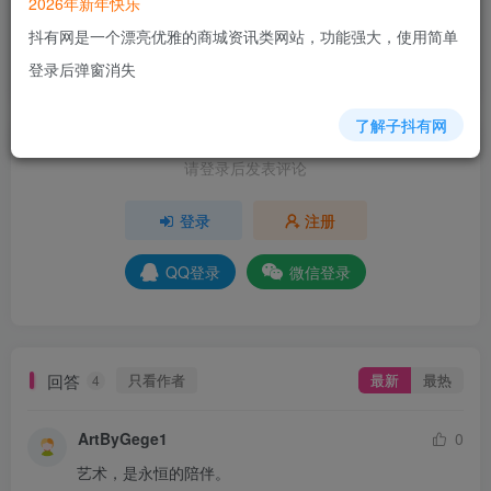
2026年新年快乐
抖有网是一个漂亮优雅的商城资讯类网站，功能强大，使用简单
+10
+8
+5
+6
+3
+3
+5
+5
+5
登录后弹窗消失
分享
收藏
了解子抖有网
请登录后发表评论
登录
注册
QQ登录
微信登录
回答
只看作者
最新
最热
4
ArtByGege1
0
艺术，是永恒的陪伴。