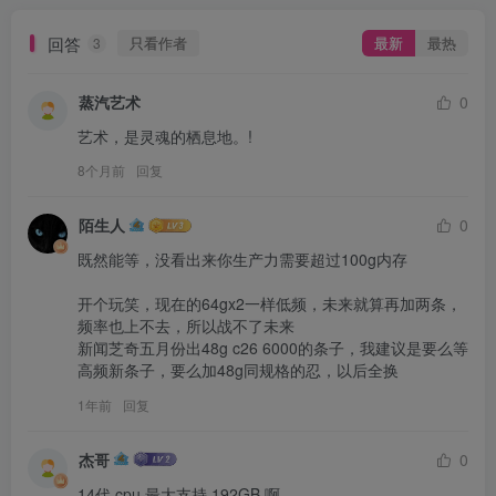
回答
只看作者
最新
最热
3
蒸汽艺术
0
艺术，是灵魂的栖息地。!
8个月前
回复
陌生人
0
既然能等，没看出来你生产力需要超过100g内存

开个玩笑，现在的64gx2一样低频，未来就算再加两条，
频率也上不去，所以战不了未来

新闻芝奇五月份出48g c26 6000的条子，我建议是要么等
高频新条子，要么加48g同规格的忍，以后全换
1年前
回复
杰哥
0
14代 cpu 最大支持 192GB 啊
