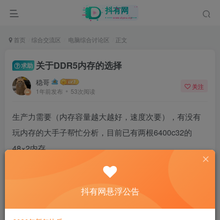
首页
综合交流区
电脑综合讨论区
正文
关于DDR5内存的选择
求助
稳哥
关注
1年前发布
53次阅读
生产力需要（内存容量越大越好，速度次要），有没有
玩内存的大手子帮忙分析，目前已有两根6400c32的
48×2内存。
是继续加两根一样的，直接拉满到192G，了解过4根现
在应该有很多能跑到6000频率的主板。还是出了直接入
抖有网悬浮公告
手62×2的双条，再等以后价格下来了插满。
现在4根48G相较于2根64G价格还是差不少。出了容量不