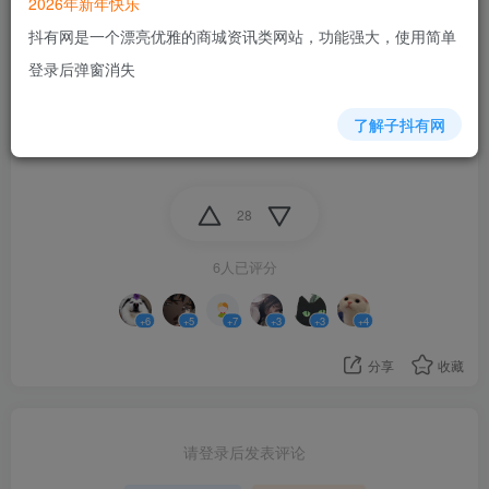
2026年新年快乐
比如说我打2077,4K路径追踪性能档+三倍拼好帧+Mod光
抖有网是一个漂亮优雅的商城资讯类网站，功能强大，使用简单
追增强（档位更高的DLSS跑不动了）
登录后弹窗消失
性能档原生40-45帧，超级性能55-60帧
说实话我把软显关掉之后分不清性能档和超级性能档的
了解子抖有网
一旦能看到实时参数，就瞬间觉得性能档不跟手了
28
6人已评分
+6
+5
+7
+3
+3
+4
分享
收藏
请登录后发表评论