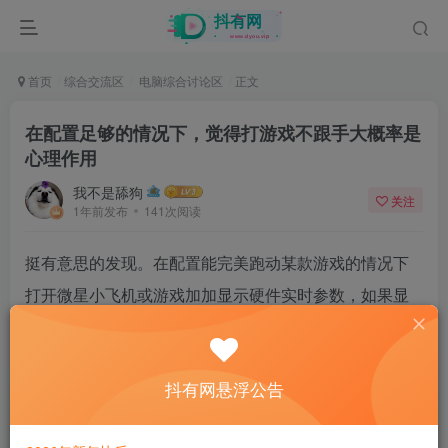
首页
综合交流区
电脑综合讨论区
正文
在配置足够的情况下，觉得打游戏不跟手大概率是
心理作用
我不是舔狗
关注
1年前发布
141次阅读
挺有意思的发现。在配置能完美跑动某款游戏的情况下
打开微星小飞机或游戏加加显示硬件实时参数，如果显
示的帧数没有到达个人预期
就会觉得卡卡的不跟手
抖有网悬浮公告
但是如果把全部软显给关掉玩一会，反而还没这种感
觉。