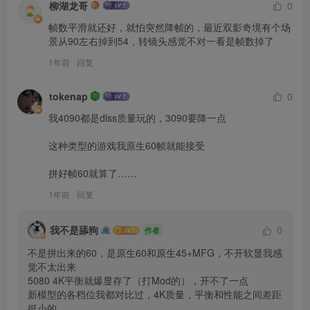
柳湖龙哥
0
帧数平滑就还好，就怕突然降帧的，最近双影奇境有个场
景从90左右掉到54，转镜头感觉不对一看是帧数掉了
1年前
回复
tokenap
0
我4090都是dlss质量玩的，3090要降一点

这种类型的游戏我原生60帧就能接受

拼好帧60就算了……
1年前
回复
我不是舔狗
0
作者
不是拼出来的60，是原生60和原生45+MFG，不开软显我感
觉不太出来

5080 4K平衡就爆显存了（打Mod的），开不了一点

新模型的各档位我都对比过，4K质量，平衡和性能之间差距
挺小的