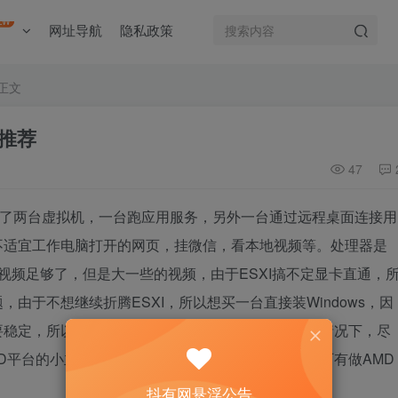
EW
网址导航
隐私政策
正文
推荐
47
I，跑了两台虚拟机，一台跑应用服务，另外一台通过远程桌面连接用
不适宜工作电脑打开的网页，挂微信，看本地视频等。处理器是
小视频足够了，但是大一些的视频，由于ESXI搞不定显卡直通，
由于不想继续折腾ESXI，所以想买一台直接装Windows，因
稳定，所以对功耗也有要求，在满足硬解4K视频的情况下，尽
D平台的小主机，但发现都是些小厂，没发现传统大厂有做AMD
抖有网悬浮公告