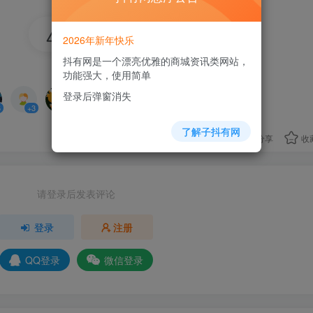
30
2026年新年快乐
抖有网是一个漂亮优雅的商城资讯类网站，
6人已评分
功能强大，使用简单
登录后弹窗消失
6
+3
+5
+4
+8
+4
了解子抖有网
分享
收
请登录后发表评论
登录
注册
QQ登录
微信登录