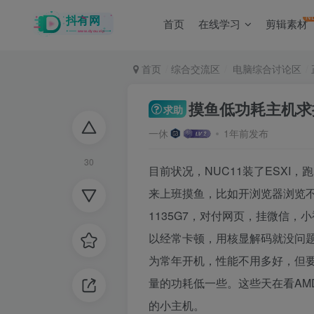
N
首页
在线学习
剪辑素材
首页
综合交流区
电脑综合讨论区
摸鱼低功耗主机求
求助
一休
1年前发布
30
目前状况，NUC11装了ESX
来上班摸鱼，比如开浏览器浏览
1135G7，对付网页，挂微信，
以经常卡顿，用核显解码就没问题，
为常年开机，性能不用多好，但要
量的功耗低一些。这些天在看AM
的小主机。