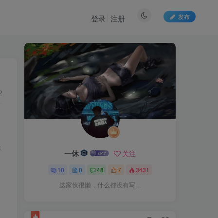
发布
登录
注册
2
所
一休
关注
10
0
48
7
3431
这家伙很懒，什么都没有写...