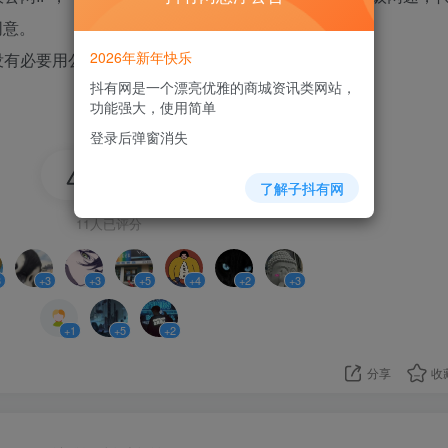
同意。
2026年新年快乐
有必要用公网IP了？
抖有网是一个漂亮优雅的商城资讯类网站，
功能强大，使用简单
登录后弹窗消失
36
了解子抖有网
11人已评分
3
+3
+3
+5
+4
+2
+3
+1
+5
+2
分享
收