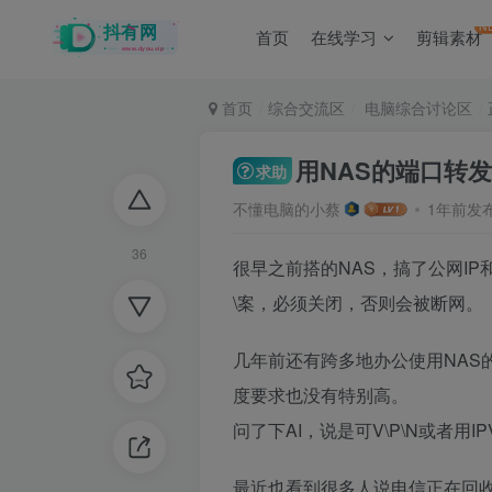
N
首页
在线学习
剪辑素材
首页
综合交流区
电脑综合讨论区
用NAS的端口转
求助
不懂电脑的小蔡
1年前发
36
很早之前搭的NAS，搞了公网IP和
\案，必须关闭，否则会被断网。
几年前还有跨多地办公使用NAS
度要求也没有特别高。
问了下AI，说是可V\P\N或者用
最近也看到很多人说电信正在回收