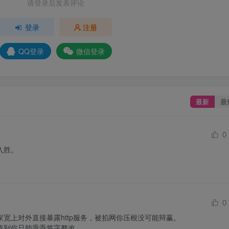
请登录后发表评论
登录
注册
QQ登录
微信登录
最新
最
0
入胜。
0
宽上对外直接暴露http服务，被掐网你压根没可能辩赢。

到你只能乖乖签字整改。
