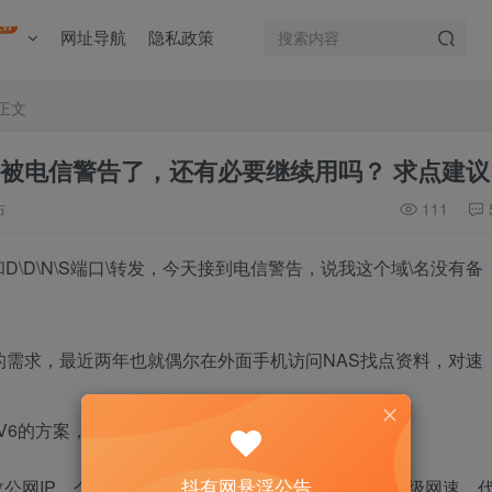
EW
网址导航
隐私政策
正文
发被电信警告了，还有必要继续用吗？ 求点建议
布
111
D\D\N\S端口\转发，今天接到电信警告，说我这个域\名没有备
的需求，最近两年也就偶尔在外面手机访问NAS找点资料，对速
IPV6的方案，建议我先断了端口\转发。
抖有网悬浮公告
公网IP，个人用户的迟早回收。电信几次电话让我升级网速，