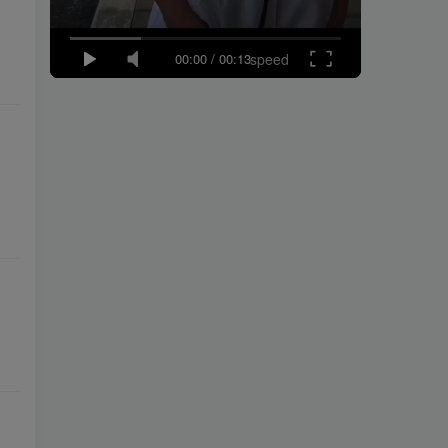
00:00
/
00:13
speed