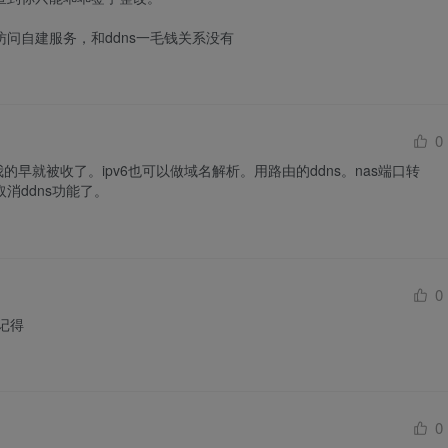
问自建服务，和ddns一毛钱关系没有
0
。我的早就被收了。ipv6也可以做域名解析。用路由的ddns。nas端口转
消ddns功能了。
0
记得
0