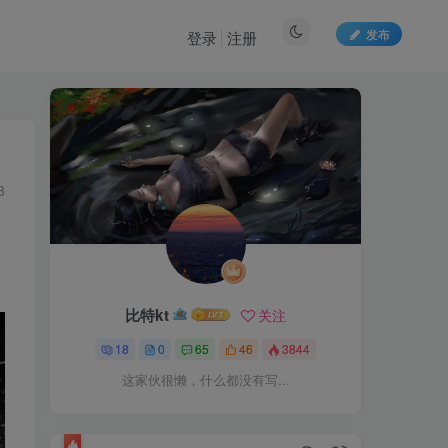
发布
登录
注册
3
比特kt
关注
18
0
65
46
3844
这家伙很懒，什么都没有写...