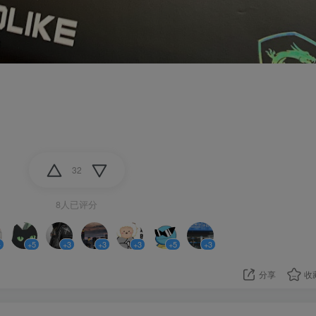
32
8人已评分
4
+5
+3
+3
+3
+5
+3
分享
收