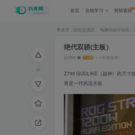
N
首页
在线学习
剪辑素材
首页
综合交流区
电脑综合讨论区
绝代双骄(主板）
比特kt
1年前发布
32
Z790 GODLIKE（超神）的
算是一代风流主板