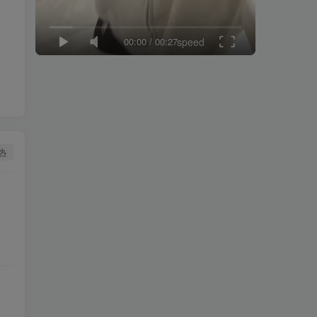
00:00
/
00:27
speed
热