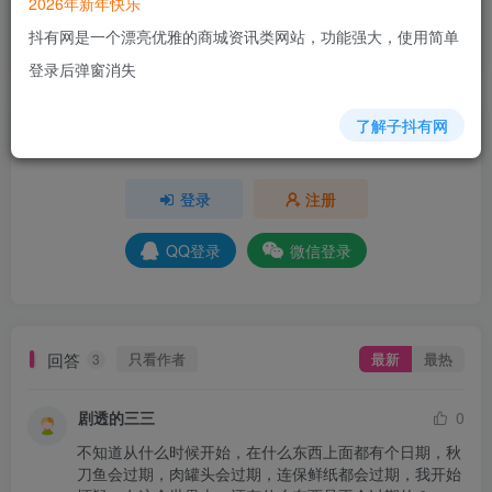
2026年新年快乐
+6
+7
+6
+3
+4
+7
+5
+4
+2
抖有网是一个漂亮优雅的商城资讯类网站，功能强大，使用简单
分享
收藏
登录后弹窗消失
了解子抖有网
请登录后发表评论
登录
注册
QQ登录
微信登录
回答
只看作者
最新
最热
3
剧透的三三
0
不知道从什么时候开始，在什么东西上面都有个日期，秋
刀鱼会过期，肉罐头会过期，连保鲜纸都会过期，我开始