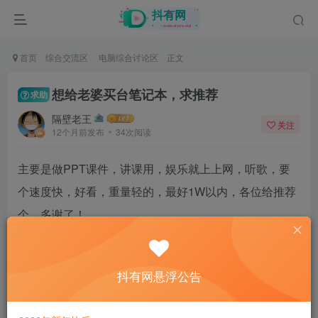
首页
综合交流区
电脑综合讨论区
正文
想给老婆买台笔记本，求推荐
求助
隔壁老王
关注
12个月前发布
34次阅读
主要是做PPT课件，讲课用，娱乐就上上网，听歌，要
个速度快，好看，重量轻的，最好1W以内，各位给推荐
个，多谢了！
44
抖有网悬浮公告
9人已评分