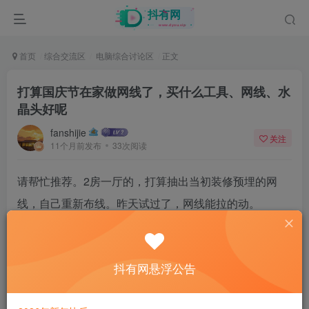
首页
综合交流区
电脑综合讨论区
正文
打算国庆节在家做网线了，买什么工具、网线、水
晶头好呢
fanshijie
关注
11个月前发布
33次阅读
请帮忙推荐。2房一厅的，打算抽出当初装修预埋的网
线，自己重新布线。昨天试过了，网线能拉的动。
26
抖有网悬浮公告
6人已评分