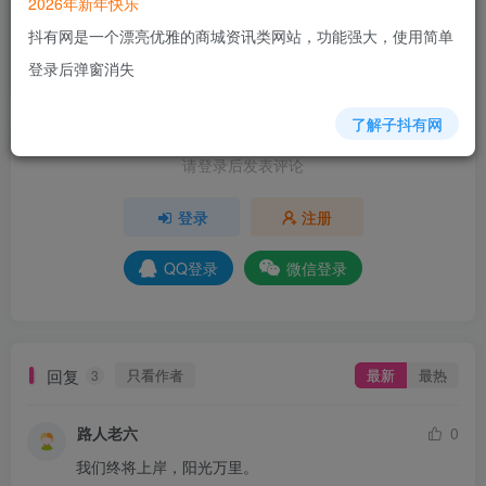
2026年新年快乐
抖有网是一个漂亮优雅的商城资讯类网站，功能强大，使用简单
+8
+6
+5
+3
+2
+2
登录后弹窗消失
分享
收藏
了解子抖有网
请登录后发表评论
登录
注册
QQ登录
微信登录
回复
只看作者
最新
最热
3
路人老六
0
我们终将上岸，阳光万里。