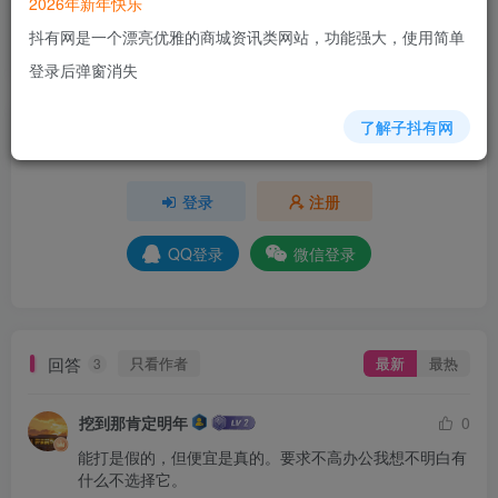
2026年新年快乐
+9
+6
+5
+3
+3
抖有网是一个漂亮优雅的商城资讯类网站，功能强大，使用简单
分享
收藏
登录后弹窗消失
了解子抖有网
请登录后发表评论
登录
注册
QQ登录
微信登录
回答
只看作者
最新
最热
3
挖到那肯定明年
0
能打是假的，但便宜是真的。要求不高办公我想不明白有
什么不选择它。