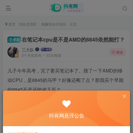
首页
综合交流区
电脑综合讨论区
正文
在笔记本cpu是不是AMD的8845依然能打？
求助
三大队
关注
2个月前发布
32次阅读
儿子今年高考，完了要买笔记本了。搜了一下AMD的移
动CPU，是8845的马甲？好像还阉了点？那我买个早期
的8845不是还能省几百？
26
抖有网悬浮公告
5人已评分