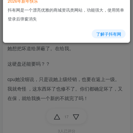
2026年新年快乐
抖有网是一个漂亮优雅的商城资讯类网站，功能强大，使用简单
但我是按在她那买货时间算保修，所以还在保。
登录后弹窗消失
她把硬盘返回她上级，检测说是硬盘有太多坏道 ，而且
了解子抖有网
无法屏蔽。她又让上级把硬盘发到深圳去修。
她想把坏道给屏蔽了。在给我。
这硬盘还能要吗？？
cpu她没细说，只是说她上级经销，也要在返上一级。
我就奇怪 ，这东西坏了也修不了。你们都确定坏了，又
在保，就给我换一个新的不就完了吗！
17
3人已评分