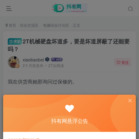
首页
综合交流区
电脑综合讨论区
正文
2T机械硬盘坏道多，要是坏道屏蔽了还能要
求助
吗？
xiaobaobei
关注
2个月前发布
27次阅读
我在供货商她那询问过保修的。
我刚去问她了。现在情况是：
希捷2T硬盘
她说她是一个代理，她从上级拿的货，但这硬盘拿到手
抖有网悬浮公告
放了半年多，才被我买走。
所以她上级给她货的这个保修时间过了。