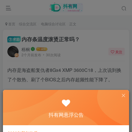
首页
综合交流区
电脑综合讨论区
正文
内存条温度滚烫正常吗？
求助
梧桐
关注
2个月前发布
30次阅读
内存是海盗船复仇者8Gx4 XMP 3600C18，上次说到换
了个散热、刷了个BIOS之后内存超频性能下降了。
今天用手摸了一下，内存条表面滚烫，感觉不太对劲，
是不是因为换了单塔风冷以后，机箱内部有积热，所以
内存温度高了以后不稳定了？
抖有网悬浮公告
其实就是原来的频率和时序能开机，但是压测和游戏会