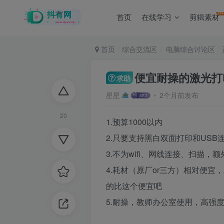
N
首页
在线学习
剪辑素材
首页
综合交流区
电脑综合讨论区
便宜耐操的激光打
求助
星星
2个月前发布
20
1.预算1000以内
2.只要支持黑白双面打印和USB
3.不为wifi、网线连接、扫描，
4.耗材（原厂or三方）相对便宜，对
的比这个便宜吧
5.耐操，教师办公室使用，高强