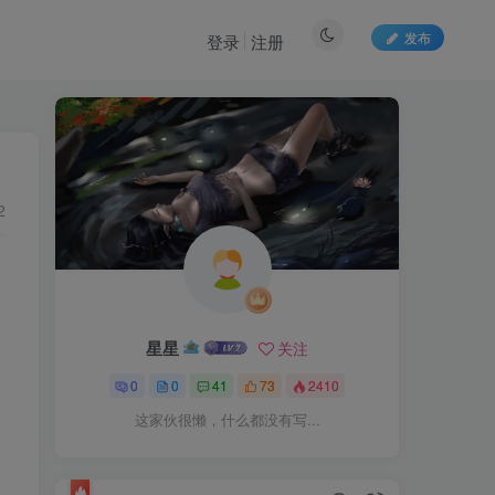
发布
登录
注册
2
星星
关注
0
0
41
73
2410
这家伙很懒，什么都没有写...