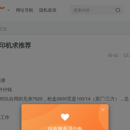
EW
网址导航
隐私政策
正文
印机求推荐
42
连接
额外付钱
比自用的兄弟7520，粉盒2600页是100/14（原厂/三方），总
度工作
抖有网悬浮公告