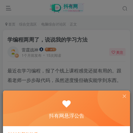
首页
综合交流区
电脑综合讨论区
正文
学编程两周了，说说我的学习方法
雷霆战神
关注
1个月前发布
15次阅读
最近在学习编程，报了个线上课程感觉还挺有用的。跟
着老师一步步敲代码，虽然进度慢但确实能学到东西。
就是自制力太差了，经常写着写着就去刷手机了。有没
有学习编程的好方法啊？求大佬分享经验。
抖有网悬浮公告
14