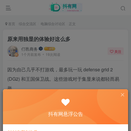
首页
综合交流区
电脑综合讨论区
正文
原来用独显的体验好这么多
仃邑商务
关注
1个月前发布
19次阅读
因为自己几乎不打游戏，最多玩一玩 defense grid 2
(DG2) 和王国保卫战。这些游戏对于集显来说都轻而易
举。
显示器是 U2725QE, 用 250K Plus 的集显，玩 DG2 这款
老游戏应该是很富裕的，豆包搜了下的确也是这样，完
抖有网悬浮公告
全没压力。