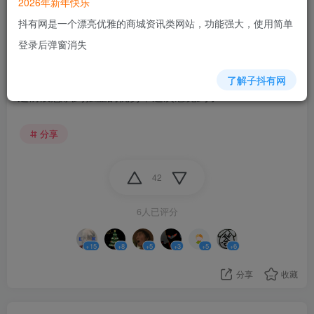
2026年新年快乐
最近刚买了 5060Ti 16g, 插上之后，明显能感觉画面丝滑
抖有网是一个漂亮优雅的商城资讯类网站，功能强大，使用简单
流畅了很多，最高画质，4K, 60Hz 稳如老狗。集显，总
登录后弹窗消失
是有点卡卡的感觉，之前以为这游戏就这样呢哈哈
了解子抖有网
之前没意识到独显的优势，这次感觉到了
分享
42
6人已评分
+15
+8
+5
+3
+5
+6
分享
收藏