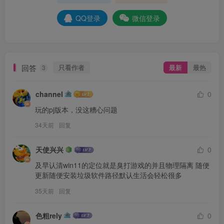
QQ登录
微信登录
回答
只看作者
最新
最热
3
channel
0
玩的pj版本，没这糟心问题
34天前
回复
天使兴兴
0
及早认清win11的定位就是臭打游戏的并且物理隔离 随便
更新随便安装垃圾软件路径默认生活会轻松很多
35天前
回复
色粗rely
0