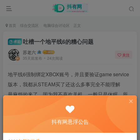
首页
综合交流区
电脑综合讨论区
正文
吐槽一个地平线6的糟心问题
求助
苏老六
关注
35天前发布
24次阅读
地平线6强制绑定XBOX账号，并且要验证game service
版本，我都从STEAM买了还这么多事完全不能理解
最麻烦的来了，因为我不喜欢关机，一般只是休眠，所
以为了防止微软再次半夜强行开机给我QJ式更新所以我
用了屏蔽更新的软件
抖有网悬浮公告
现在好了为了玩这个B游戏尝试了无数种办法都无法在
micro store更新game service，导致最后只能再划个区专