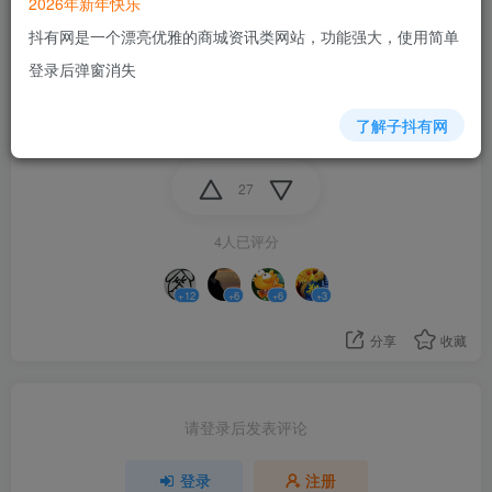
2026年新年快乐
门安装个全新的WIN11用来玩这个游戏
抖有网是一个漂亮优雅的商城资讯类网站，功能强大，使用简单
我真服了，这半年先是edge被QJ了圆角网页彻底无法关
登录后弹窗消失
闭，导致我花了大量时间用来迁移收藏夹和自动填充密
码，现在又是被个游戏莫名其妙卡GS版本
了解子抖有网
27
4人已评分
+12
+6
+6
+3
分享
收藏
请登录后发表评论
登录
注册