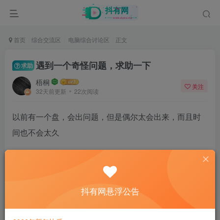
首页
综合交流区
电脑综合讨论区
正文
遇到一个奇怪问题，求助一下
求助
梧桐
关注
32天前更新
22次阅读
以前有一个盘，会出问题，但是偶尔太会出来，而且时
间也不会太久
但是这几天每次开机都会出来，有时很久，有时还行，
今天早上出来40分钟才到70%
哪位懂得，请指导一下，谢谢。
抖有网悬浮公告