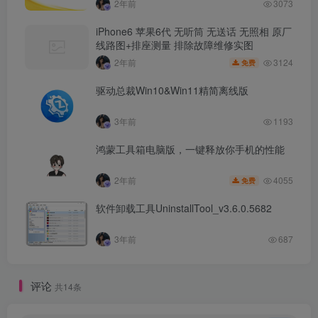
2年前
3073
iPhone6 苹果6代 无听筒 无送话 无照相 原厂
线路图+排座测量 排除故障维修实图
3124
2年前
免费
驱动总裁Win10&Win11精简离线版
3年前
1193
鸿蒙工具箱电脑版，一键释放你手机的性能
4055
2年前
免费
软件卸载工具UninstallTool_v3.6.0.5682
3年前
687
评论
共14条