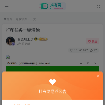
首页
电脑软件
正文
打印任务一键清除
资源加工坊
关注
3年前更新
14
877
77
抖有网悬浮公告