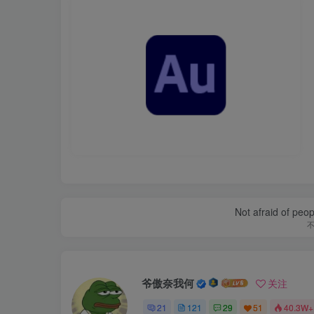
Not afraid of peop
爷傲奈我何
关注
21
121
29
51
40.3W+