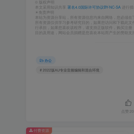
©
版权声明
本文采用知识共享
署名4.0国际许可协议BY-NC-SA
进行授
☀免责声明
本站为资源分享站，所有资源信息均来自网络，您必须在
所有资源仅供学习参考研究目的，如果您访问和下载此文
行承担，如果您喜欢该程序，请支持正版软件，购买注册
目的及用途，网站会员捐赠是您喜欢本站而产生的赞助支
办公
# 2022版AU专业音频编辑和混合环境
点赞
20
付费资源