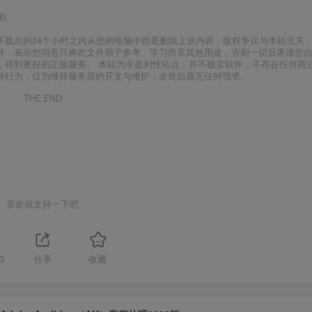
权
下载后的24个小时之内从您的电脑中彻底删除上述内容；版权争议与本站无关
件，表示您同意只将此文件用于参考、学习而非其他用途，否则一切后果请您
，得到更好的正版服务。 本站为非盈利性站点，并不贩卖软件，不存在任何商
持行为，仅为维持服务器的开支与维护，全凭自愿无任何强求。
THE END
喜欢就支持一下吧
3
分享
收藏