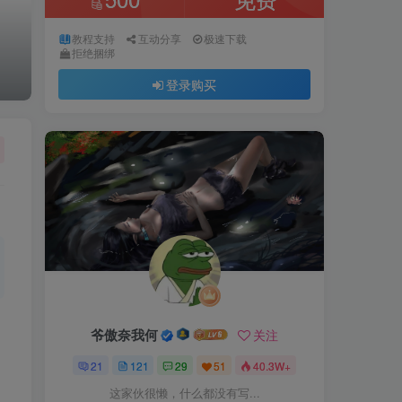
教程支持
互动分享
极速下载
拒绝捆绑
登录购买
爷傲奈我何
关注
21
121
29
51
40.3W+
这家伙很懒，什么都没有写...