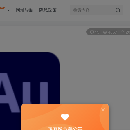
EW
网址导航
隐私政策
19
4857
2
抖有网悬浮公告