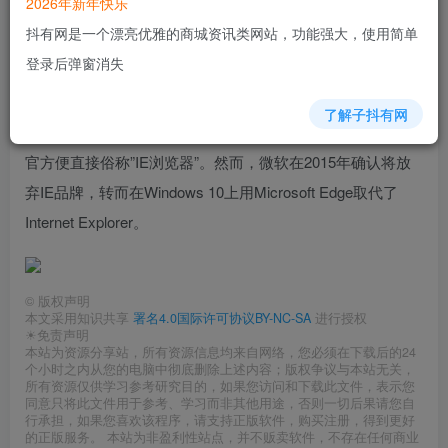
2026年新年快乐
抖有网是一个漂亮优雅的商城资讯类网站，功能强大，使用简单
IE浏览器（Internet Explorer）是微软公司推出的一款网页浏
登录后弹窗消失
览器。这款浏览器原称Microsoft Internet Explorer（6版本以
前）和Windows Internet Explorer（7、8、9、10、11版
了解子抖有网
本）。在IE7以前，中文直译为“网络探路者”，但在IE7以后
官方便直接俗称”IE浏览器”。然而，微软在2015年确认将放
弃IE品牌，转而在Windows 10上用Microsoft Edge取代了
Internet Explorer。
©
版权声明
本文采用知识共享
署名4.0国际许可协议BY-NC-SA
进行授权
☀免责声明
本站为资源分享站，所有资源信息均来自网络，您必须在下载后的24
个小时之内从您的电脑中彻底删除上述内容；版权争议与本站无关，
所有资源仅供学习参考研究目的，如果您访问和下载此文件，表示您
同意只将此文件用于参考、学习而非其他用途，否则一切后果请您自
行承担，如果您喜欢该程序，请支持正版软件，购买注册，得到更好
的正版服务。 本站为非盈利性站点，并不贩卖软件，不存在任何商业