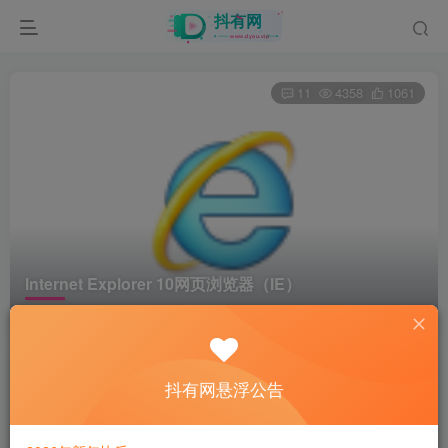
11
4358
1061
Internet Explorer 10网页浏览器（IE）
首页
电脑软件
网络
正文
爷傲奈我何
抖有网悬浮公告
关注
3年前更新