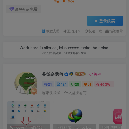
积分
免费
豪华会员
登录购买
教程支持
互动分享
极速下载
拒绝捆绑
Work hard in silence, let success make the noise.
在沉默中努力，让成功自己发声
爷傲奈我何
关注
21
121
29
51
40.3W+
这家伙很懒，什么都没有写...
Windows 11 教你如何删除开始菜单“推荐的项目” 移除通知中心
下载利器 Internet Download Manager 6.42.17 绿色版
哔哩哔哩（B站