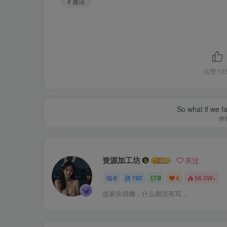
# 激活
点赞
13
So what if we fa
摔
资源加工坊
关注
8
192
9
4
56.3W+
这家伙很懒，什么都没有写...