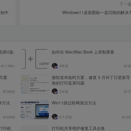
下一
通知中
Windows11桌面图标一直闪烁的解决
选择U盘
-
如何在 Mac/Mac Book 上录制屏幕
1.3W+
2年前
9
决方案
微软发布临时方案，修复 3 月补丁日更新导
致的打印蓝屏问题
3890
2年前
7
三种方法
Win11跳过联网激活方法
6959
5个月前
34
的打印机
打印机共享维护修复工具合集