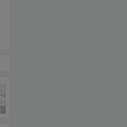
一、开机按『启动键』进入启动菜单选择U盘-不定期更新
快手小店打印组件
微信将聊天记录恢复到手机显示：文件被移动或损坏，无法继续的最佳解决方案。
萤石