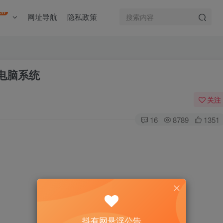
EW
网址导航
隐私政策
的电脑系统
关注
16
8789
1351
抖有网悬浮公告