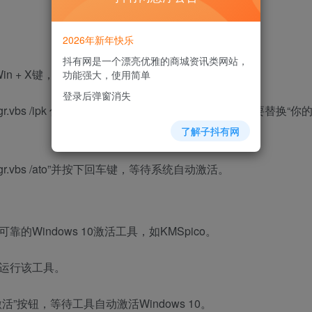
2026年新年快乐
抖有网是一个漂亮优雅的商城资讯类网站，
Win + X键，选择“命令提示符（管理员）”。
功能强大，使用简单
登录后弹窗消失
.vbs /ipk 你的产品密钥”并按下回车键。注意，你需要替换“你
了解子抖有网
.vbs /ato”并按下回车键，等待系统自动激活。
Windows 10激活工具，如KMSpico。
运行该工具。
”按钮，等待工具自动激活Windows 10。