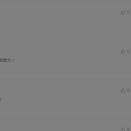
0
0
和精力！
0
！
0