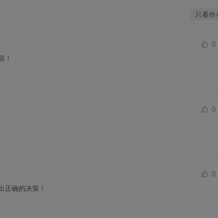
只看作
0
容！
0
0
出正确的决策！