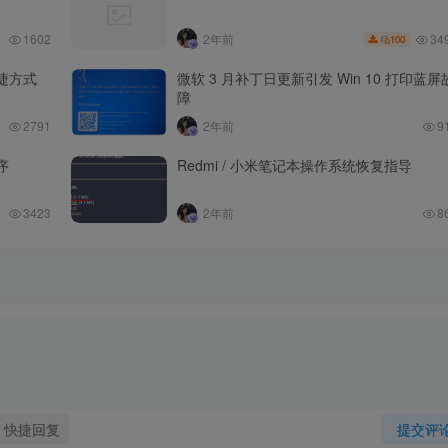
34
1602
2年前
100
快捷方式
微软 3 月补丁日更新引发 Win 10 打印蓝屏
障
2791
2年前
9
序
Redmi / 小米笔记本操作系统恢复指导
3423
2年前
8
快捷回复
提交评