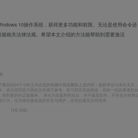
ndows 10操作系统，获得更多功能和权限。无论是使用命令还
遵循相关法律法规。希望本文介绍的方法能帮助到需要激活
权
下载后的24个小时之内从您的电脑中彻底删除上述内容；版权争议与本站无关
件，表示您同意只将此文件用于参考、学习而非其他用途，否则一切后果请您
，得到更好的正版服务。 本站为非盈利性站点，并不贩卖软件，不存在任何商
持行为，仅为维持服务器的开支与维护，全凭自愿无任何强求。
THE END