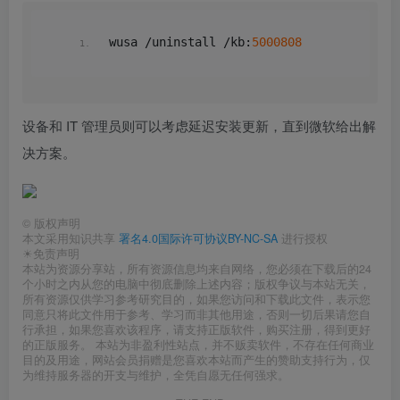
wusa /uninstall /kb:
5000808
设备和 IT 管理员则可以考虑延迟安装更新，直到微软给出解
决方案。
©
版权声明
本文采用知识共享
署名4.0国际许可协议BY-NC-SA
进行授权
☀免责声明
本站为资源分享站，所有资源信息均来自网络，您必须在下载后的24
个小时之内从您的电脑中彻底删除上述内容；版权争议与本站无关，
所有资源仅供学习参考研究目的，如果您访问和下载此文件，表示您
同意只将此文件用于参考、学习而非其他用途，否则一切后果请您自
行承担，如果您喜欢该程序，请支持正版软件，购买注册，得到更好
的正版服务。 本站为非盈利性站点，并不贩卖软件，不存在任何商业
目的及用途，网站会员捐赠是您喜欢本站而产生的赞助支持行为，仅
为维持服务器的开支与维护，全凭自愿无任何强求。