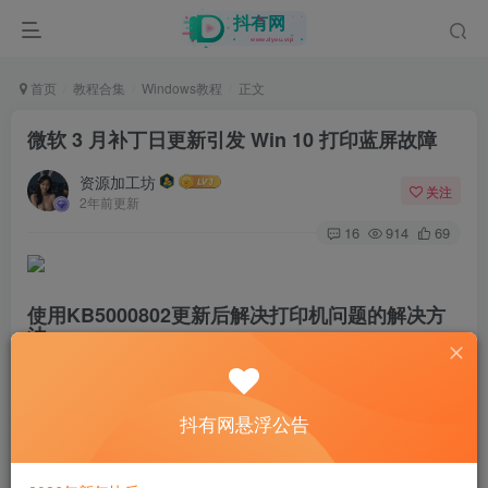
首页
教程合集
Windows教程
正文
微软 3 月补丁日更新引发 Win 10 打印蓝屏故障
资源加工坊
关注
2年前更新
16
914
69
使用KB5000802更新后解决打印机问题的解决方
法。
———————————————-
安装KB5000802后，在某些应用程序中尝试打印
到某些打印机时，可能会收到蓝屏的
APC_INDEX_MISMATCH错误。此问题影响类型
抖有网悬浮公告
3打印机驱动程序的一部分，并且不影响类型4的打
印机驱动程序。如果不确定打印机驱动程序是哪种
类型，请使用以下步骤：