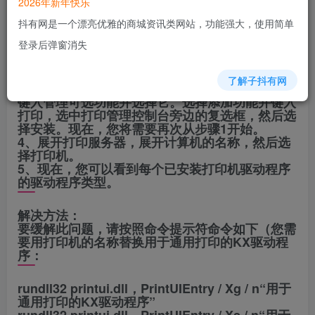
2026年新年快乐
1、按Windows键+ r或选择“开始”，然后键入“运
行”并选择它。
抖有网是一个漂亮优雅的商城资讯类网站，功能强大，使用简单
2、键入printmanagement.msc，然后按Enter或
登录后弹窗消失
选择“确定”按钮。
3、如果“打印管理”打开，请继续执行步骤4。如果
收到错误，Windows将找不到“
了解子抖有网
printmanagement.msc”。然后选择开始，然后
键入管理可选功能并选择它。选择添加功能并键入
打印，选中打印管理控制台旁边的复选框，然后选
择安装。现在，您将需要再次从步骤1开始。
4、展开打印服务器，展开计算机的名称，然后选
择打印机。
5、现在，您可以看到每个已安装打印机驱动程序
的驱动程序类型。
解决方法：
要缓解此问题，请按照命令提示符命令如下（您需
要用打印机的名称替换用于通用打印的KX驱动程
序：
rundll32 printui.dll，PrintUIEntry / Xg / n“用于
通用打印的KX驱动程序”