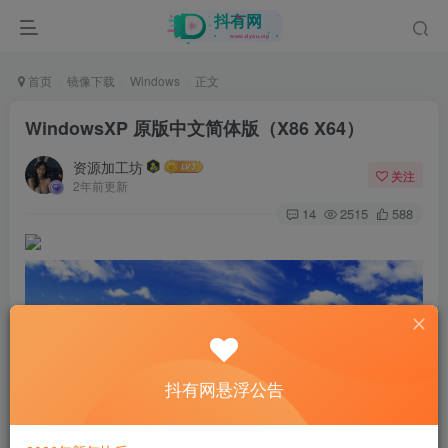
首页
镜像下载
Windows
正文
WindowsXP 原版中文简体版（X86 X64）
资源加工坊
关注
2年前更新
14
2515
588
抖有网悬浮公告