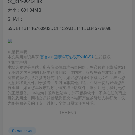
cd_x14-80404.iso
大小：601.04MB
SHA1：
69DBF131116760932DCF132ADE111D6B45778098
©
版权声明
本文采用知识共享
署名4.0国际许可协议BY-NC-SA
进行授权
☀免责声明
本站为资源分享站，所有资源信息均来自网络，您必须在下载后的24
个小时之内从您的电脑中彻底删除上述内容；版权争议与本站无关，
所有资源仅供学习参考研究目的，如果您访问和下载此文件，表示您
同意只将此文件用于参考、学习而非其他用途，否则一切后果请您自
行承担，如果您喜欢该程序，请支持正版软件，购买注册，得到更好
的正版服务。 本站为非盈利性站点，并不贩卖软件，不存在任何商业
目的及用途，网站会员捐赠是您喜欢本站而产生的赞助支持行为，仅
为维持服务器的开支与维护，全凭自愿无任何强求。
THE END
Windows