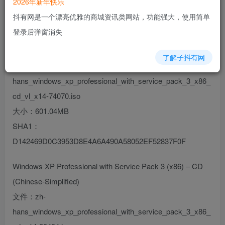
2026年新年快乐
抖有网是一个漂亮优雅的商城资讯类网站，功能强大，使用简单
登录后弹窗消失
Windows XP Professional with Service Pack 3 (x86) – CD
VL (Chinese-Simplified)
了解子抖有网
文件：zh-
hans_windows_xp_professional_with_service_pack_3_x86_
cd_vl_x14-74070.iso
大小：601.04MB
SHA1：
D142469D0C3953D8E4A6A490A58052EF52837F0F
Windows XP Professional with Service Pack 3 (x86) – CD
(Chinese-Simplified)
文件：zh-
hans_windows_xp_professional_with_service_pack_3_x86_