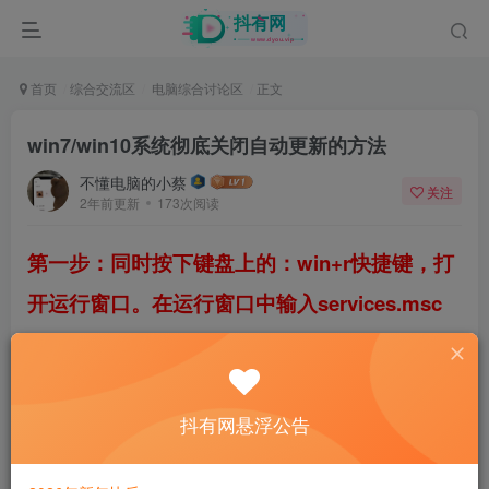
首页
综合交流区
电脑综合讨论区
正文
win7/win10系统彻底关闭自动更新的方法
不懂电脑的小蔡
关注
2年前更新
173次阅读
第一步：同时按下键盘上的：win+r快捷键，打
开运行窗口。在运行窗口中输入services.msc
后点确定，打开系统服务管理。或者鼠标右击
此电脑选择管理（win7鼠标右击计算机选择管
理）
抖有网悬浮公告