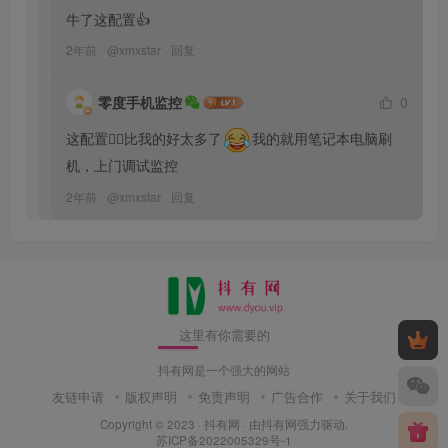
牛了这配置👍
2年前
@
xmxstar
回复
零度手机监控
0
这配置🤦‍♂️比我的好太多了
我的就用笔记本电脑刷
机，上门调试监控
2年前
@
xmxstar
回复
这里有你需要的
抖有网是一个强大的网站
友链申请
版权声明
免责声明
广告合作
关于我们
Copyright © 2023 ·
抖有网
· 由
抖有网
强力驱动.
苏ICP备2022005329号-1