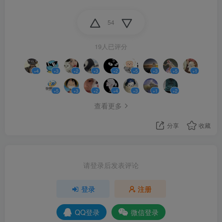
54
19人已评分
+4
+3
+2
+3
+2
+5
+3
+5
+1
+5
+3
+2
+4
+3
+1
+2
查看更多
分享
收藏
请登录后发表评论
登录
注册
QQ登录
微信登录