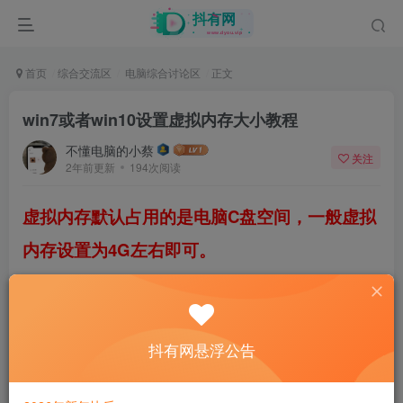
首页
综合交流区
电脑综合讨论区
正文
win7或者win10设置虚拟内存大小教程
不懂电脑的小蔡
关注
2年前更新
194次阅读
虚拟内存默认占用的是电脑C盘空间，一般虚拟
内存设置为4G左右即可。
第一步：在桌面上找到“计算机”图标右键点击，
然后选择属性。（win10系统：桌面“此电脑”选
抖有网悬浮公告
项右键选属性）