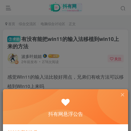
首页
综合交流区
电脑综合讨论区
正文
有没有能把win11的输入法移植到win10上
求助
来的方法
波多叶姐姐
关注
2年前发布
278次阅读
感觉Win11的输入法比较好用点，兄弟们有啥方法可以移
植到Win10上来吗
37
抖有网悬浮公告
10人已评分