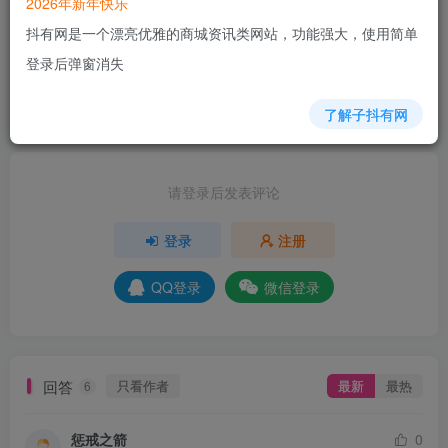
2026年新年快乐
抖有网是一个漂亮优雅的商城资讯类网站，功能强大，使用简单
+4
+5
+4
+4
+3
+3
+3
+3
+4
登录后弹窗消失
+4
分享
收藏
了解子抖有网
请登录后发表评论
登录
注册
QQ登录
微信登录
回答
只看作者
最新
最热
6
惩戒之箭
0