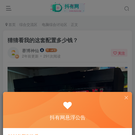
首页
综合交流区
电脑综合讨论区
正文
猜猜看我的这套配置多少钱？
赛博神仙
关注
2年前更新
291次阅读
抖有网悬浮公告