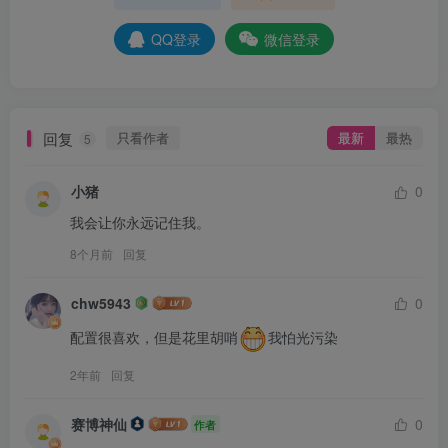
QQ登录
微信登录
回复
只看作者
最新
最热
5
小猪
0
我会让你永远记住我。
8个月前
回复
chw5943
0
配置很喜欢，但是花里胡哨
我怕光污染
2年前
回复
赛博神仙
0
作者