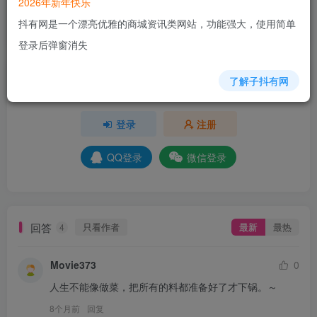
2026年新年快乐
+5
+5
+5
+3
+3
+2
+4
+1
+5
抖有网是一个漂亮优雅的商城资讯类网站，功能强大，使用简单
分享
收藏
登录后弹窗消失
了解子抖有网
请登录后发表评论
登录
注册
QQ登录
微信登录
回答
只看作者
最新
最热
4
Movie373
0
人生不能像做菜，把所有的料都准备好了才下锅。～
8个月前
回复