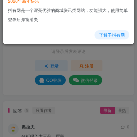
2026年新年快乐
+5
+6
+7
+5
+15
+2
+5
+5
+4
抖有网是一个漂亮优雅的商城资讯类网站，功能强大，使用简单
+3
+1
登录后弹窗消失
分享
收藏
了解子抖有网
请登录后发表评论
登录
注册
QQ登录
微信登录
回答
只看作者
最新
最热
5
奥拉夫
0
分析得入木三分，厉害。