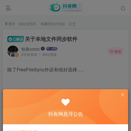
首页
综合交流区
电脑综合讨论区
正文
关于本地文件同步软件
已解决
怡泉ccccc
关注
2年前发布
46次阅读
除了FreeFileSync外还有啥好选择…..
58
抖有网悬浮公告
11人已评分