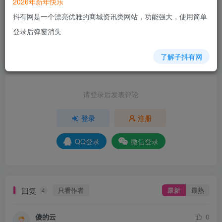
2026年新年快乐
9人已评分
抖有网是一个漂亮优雅的商城资讯类网站，功能强大，使用简单
登录后弹窗消失
+4
+7
+4
+3
+7
+3
+2
+8
+3
分享
收藏
了解子抖有网
请登录后发表评论
登录
注册
QQ登录
微信登录
回复
只看作者
最新
最热
4
傻的云
0