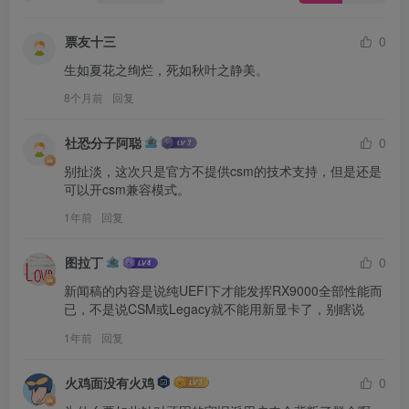
票友十三
0
生如夏花之绚烂，死如秋叶之静美。
8个月前
回复
社恐分子阿聪
0
别扯淡，这次只是官方不提供csm的技术支持，但是还是
可以开csm兼容模式。
1年前
回复
图拉丁
0
新闻稿的内容是说纯UEFI下才能发挥RX9000全部性能而
已，不是说CSM或Legacy就不能用新显卡了，别瞎说
1年前
回复
火鸡面没有火鸡
0