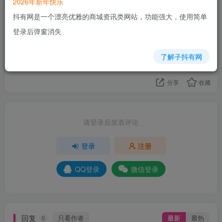
2026年新年快乐
抖有网是一个漂亮优雅的商城资讯类网站，功能强大，使用简单
10人已评分
登录后弹窗消失
+5
+11
+5
+4
+5
+3
+3
+2
+4
了解子抖有网
+1
分享
收藏
请登录后发表评论
登录
注册
QQ登录
微信登录
回复
只看作者
最新
最热
6