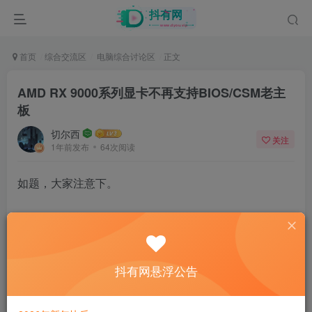
首页
综合交流区
电脑综合讨论区
正文
AMD RX 9000系列显卡不再支持BIOS/CSM老主
板
切尔西
关注
1年前发布
64次阅读
如题，大家注意下。
分享
抖有网悬浮公告
43