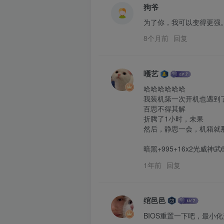
狗爷
为了你，我可以变得更强
8个月前
回复
嚄艺
哈哈哈哈哈哈

我装机第一次开机也遇到了
百思不得其解

折腾了1小时，未果

然后，静思一会，机箱就
暗黑+995+16x2光威神武6
1年前
回复
绾邑邑
BIOS重置一下吧，最小化