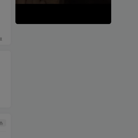
00:08
00:09
speed
藏
热