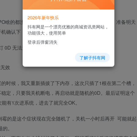
2026年新年快乐
PO啥的都没问题。 然后放在那大概关机了5-6天没动，准备明天
抖有网是一个漂亮优雅的商城资讯类网站，
开机确认下，之后诡异的事情就发生了。
功能强大，使用简单
登录后弹窗消失
灯 0D 无法过自检。
了解子抖有网
也无效
案的时候，我又重新插拔了下内存，这次只插了1根在第二个槽，
不稳定，只要我关机断电，再启动就是随机的0D。最后证明这个
次能有1次进系统，进去了就完全OK。
倒霉的是这个症状现在完全随机了，关机一小时后再开 可能就起
题的。