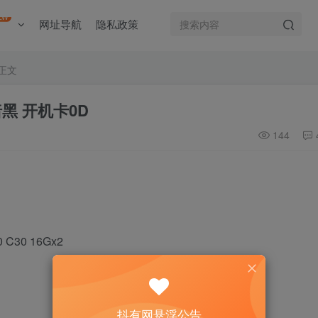
EW
网址导航
隐私政策
正文
暗黑 开机卡0D
144
30 16Gx2
抖有网悬浮公告