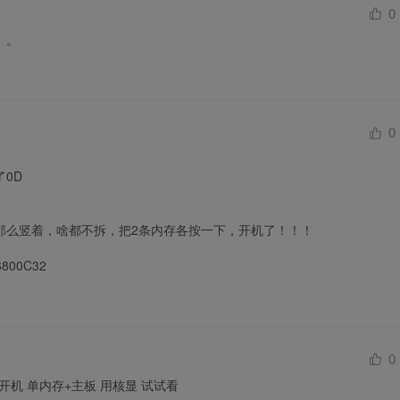
0
。。
0
0D

那么竖着，啥都不拆，把2条内存各按一下，开机了！！！

800C32
0
开机 单内存+主板 用核显 试试看