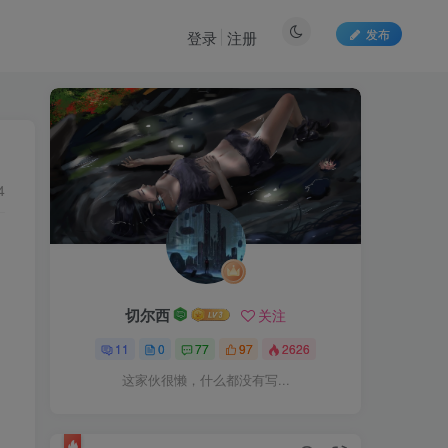
发布
登录
注册
4
切尔西
关注
11
0
77
97
2626
这家伙很懒，什么都没有写...