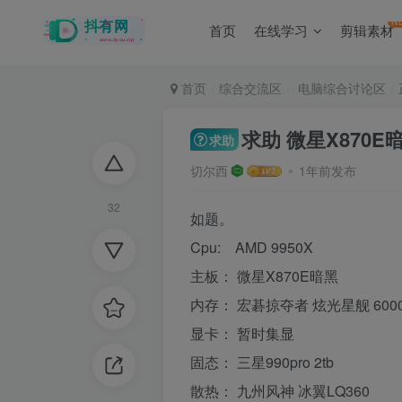
N
首页
在线学习
剪辑素材
首页
综合交流区
电脑综合讨论区
求助 微星X870E
求助
切尔西
1年前发布
32
如题。
Cpu: AMD 9950X
主板： 微星X870E暗黑
内存： 宏碁掠夺者 炫光星舰 6000 C
显卡： 暂时集显
固态： 三星990pro 2tb
散热： 九州风神 冰翼LQ360