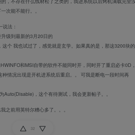
碰的，不存在什么线材松了之类的，我进系统以后烤机满载完全
下一次能不能行。。
一说法：
经升级到最新的3月20日的
紧，这个 我也试过了，感觉就是玄学。如果真的是，那这3200块的
如HWINFO和MSI自带的软件不能同时开，同时开了重启必卡0D
这种情况出现是开机进系统后重启。。 可我是断电一段时间再
ore设置为Auto(Disable)，这个有待测试，我会更新帖子。。
比我之前用英特尔糟心多了。。。
32