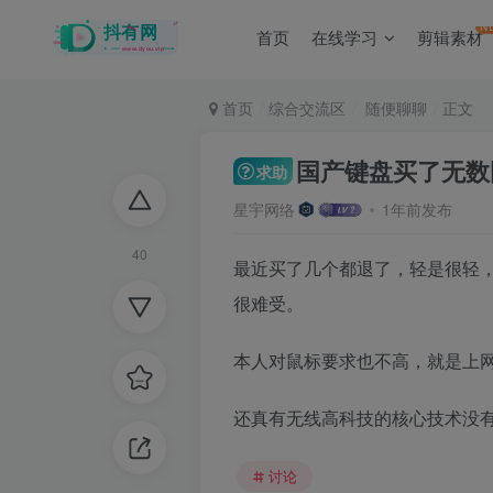
N
首页
在线学习
剪辑素材
首页
综合交流区
随便聊聊
正文
国产键盘买了无数
求助
星宇网络
1年前发布
40
最近买了几个都退了，轻是很轻
很难受。
本人对鼠标要求也不高，就是上网
还真有无线高科技的核心技术没
讨论