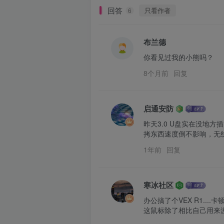
回答
只看作者
6
布兰德
你看见过我的小熊吗？
8个月前
回复
启通安防
昨天3.0 U盘实在没地方插
拷东西速度倒不影响，无
1年前
回复
寒冰社区
办公搞了个VEX R1...
这鼠标除了相比自己用来游戏