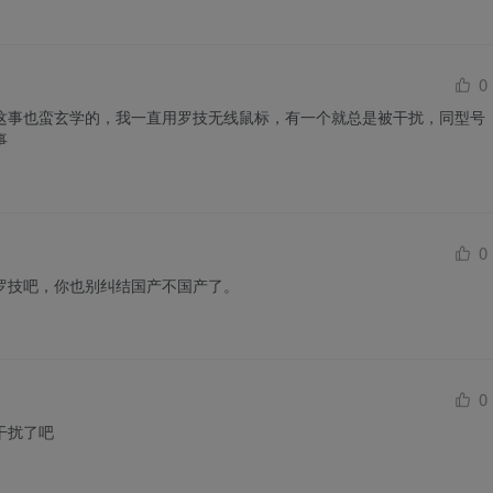
0
这事也蛮玄学的，我一直用罗技无线鼠标，有一个就总是被干扰，同型号
事
0
罗技吧，你也别纠结国产不国产了。
0
干扰了吧