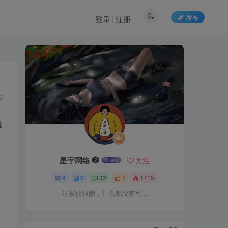
发布
登录
注册
6
就
星宇网络
关注
9
0
32
7
1715
这家伙很懒，什么都没有写...