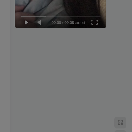
00:00
/
00:08
speed