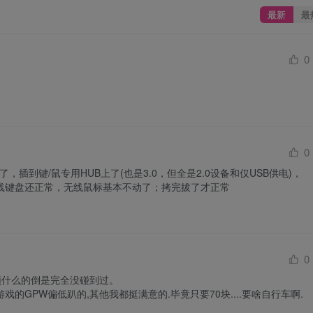
最新
最
0
0
了，插到键/鼠专用HUB上了(也是3.0，但全是2.0设备和仅USB供电)，
线键盘还正常，无线鼠标基本不动了；拷完拔了才正常
0
.卡顿什么的倒是完全没碰到过。

的GPW偏低趴的,其他我都挺满意的.毕竟只要70块....要啥自行车啊.