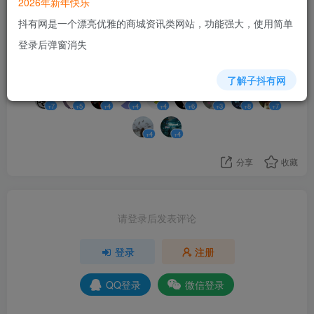
2026年新年快乐
抖有网是一个漂亮优雅的商城资讯类网站，功能强大，使用简单
56
登录后弹窗消失
11人已评分
了解子抖有网
+7
+5
+4
+4
+4
+6
+3
+8
+7
+4
+4
分享
收藏
请登录后发表评论
登录
注册
QQ登录
微信登录