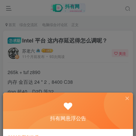
首页
综合交流区
电脑综合讨论区
正文
Intel 平台 这内存延迟得怎么调呢？
求助
苏老六
关注
11个月前发布
93次阅读
265k + tuf z890
内存 金百达 24 * 2，8400 C38
ring 超40，D2D 等32
延迟最低 76
看别的大神都是50、60，求指导得怎么调呢？
抖有网悬浮公告
讨论