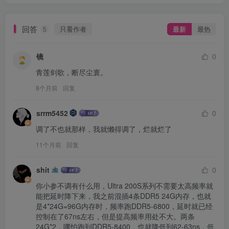
回答
只看作者
最新
最热
5
镜
0
青莲剑歌，断尽尘寰。
8个月前
回复
srrm5452
0
调了不也就那样，我就懒得调了，烂就烂了
11个月前
回复
shit
0
你小参不调有什么用，Ultra 200S系列不需要太高频率就
能把延时降下来，我之前混插4条DDR5 24G内存，也就
是4*24G=96G内存时，频率跑DDR5-6800，延时就已经
控制在了67ns左右，但是提高频率用处不大。两条
24G*2，哪怕跑到DDR5-8400，也就降低到62-63ns，低