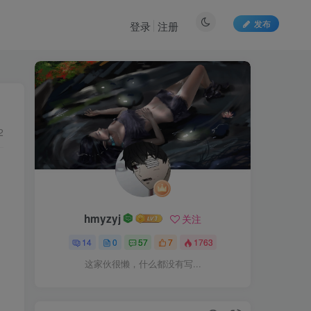
发布
登录
注册
2
hmyzyj
关注
14
0
57
7
1763
这家伙很懒，什么都没有写...