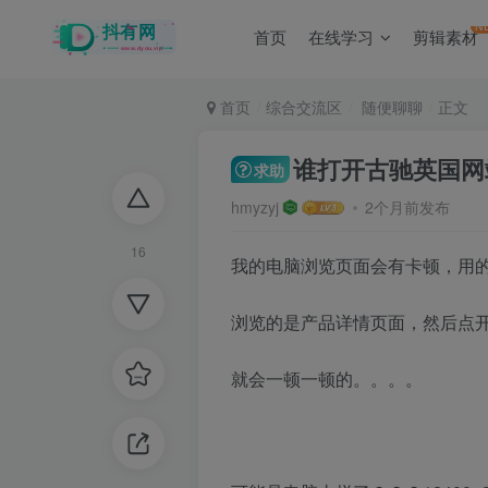
N
首页
在线学习
剪辑素材
首页
综合交流区
随便聊聊
正文
谁打开古驰英国网
求助
hmyzyj
2个月前发布
16
我的电脑浏览页面会有卡顿，用的是
浏览的是产品详情页面，然后点开下边的 p
就会一顿一顿的。。。。