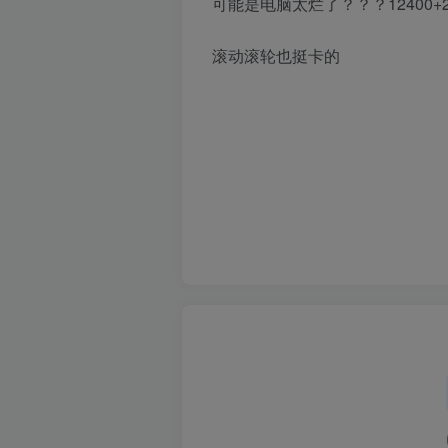
可能是电脑太烂了？？？12400+2080t
滚动滚轮也挺卡的