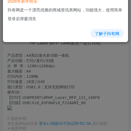
2026年新年快乐
抖有网是一个漂亮优雅的商城资讯类网站，功能强大，使用简单
登录后弹窗消失
了解子抖有网
HP Laser MFP 136w激光一起打印机
产品类型：A4黑白激光多功能一体机

产品功能：打印/复印/扫描

分 辨 率：1200×1200dpi

最大幅面：A4

打印内存：128MB

打印速度：20页/分钟

接口类型：USB2.0；支持无线网络打印

硬件ID：

【打印】USBPRINT\HPHP_Laser_MFP_131_14DF9

【扫描】USB\Vid_03F0&Pid_F22A&MI_00
©
版权声明
本文采用知识共享
署名4.0国际许可协议BY-NC-SA
进行授权
☀免责声明