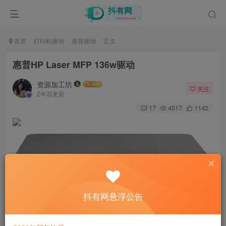
首页
打印机驱动
惠普驱动
正文
惠普HP Laser MFP 136w驱动
资源加工坊
关注
2年前更新
17
4517
1142
抖有网悬浮公告