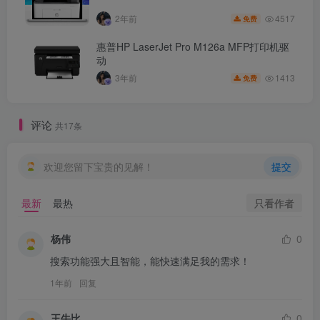
4517
2年前
免费
惠普HP LaserJet Pro M126a MFP打印机驱
动
1413
3年前
免费
评论
共17条
欢迎您留下宝贵的见解！
提交
只看作者
最新
最热
杨伟
0
搜索功能强大且智能，能快速满足我的需求！
1年前
回复
王牛比
0